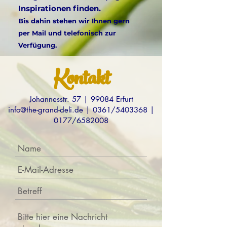
Inspirationen finden.
Bis dahin stehen wir Ihnen gern
per Mail und telefonisch zur
Verfügung.
Kontakt
Johannesstr. 57 | 99084 Erfurt
info@the-grand-deli.de
| 0361/5403368 |
0177/6582008