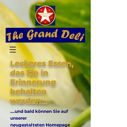
Leckeres Essen,
das Sie in
Erinnerung
behalten
werden...
....und bald können Sie auf
unserer
neugestalteten Homepage